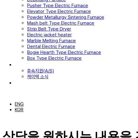
Pusher Type Electric Furnace
Elevator Type Electric Furnace
Powder Metallurgy Sintering Furnace
Mash belt Type Electric Furnace
Strip Belt Type Dryer
Electric jacket heater
Marble Melting Furnace
Dental Electric Furnace
Bogie Hearth Type Electric Furnace
Box Type Electric Furnace
고객센터
후속지원(A/S)
케이텍 소식
고객문의
KO
ENG
KOR
상담을 원하시는 내용을 