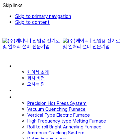
Skip links
Skip to primary navigation
Skip to content
회사소개
케이텍 소개
회사 비전
오시는 길
인증서/특허
제품소개
Precision Hot Press System
Vacuum Quenching Furnace
Vertical Type Electric Furnace
High Frequency type Melting Furnace
Roll to roll Bright Annealing Furnace
Ammonia Cracking System
Debinding Furnace