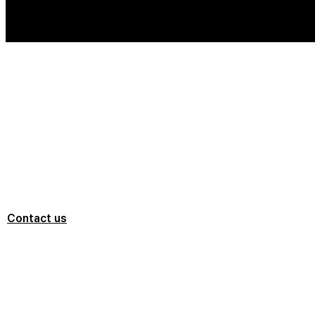
We are professional for Kiln & Furnace
K TECHNOL
Company
Contact us
We are professional for Kiln & Furnace
SPECIAL CO